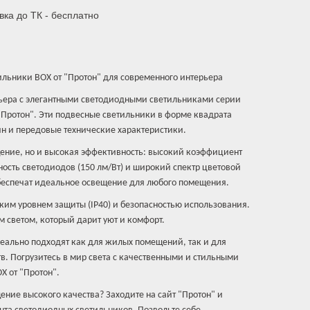
вка до ТК - бесплатно
льники BOX от "Протон" для современного интерьера
рьера с элегантными светодиодными светильниками серии
"Протон". Эти подвесные светильники в форме квадрата
йн и передовые технические характеристики.
ещение, но и высокая эффективность: высокий коэффициент
ность светодиодов (150 лм/Вт) и широкий спектр цветовой
обеспечат идеальное освещение для любого помещения.
ким уровнем защиты (IP40) и безопасностью использования.
м светом, который дарит уют и комфорт.
еально подходят как для жилых помещений, так и для
в. Погрузитесь в мир света с качественными и стильными
 от "Протон".
ение высокого качества? Заходите на сайт "Протон" и