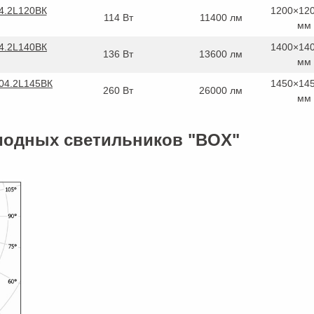
4.2L120ВК
1200×12
114 Вт
11400 лм
мм
4.2L140ВК
1400×14
136 Вт
13600 лм
мм
04.2L145ВК
1450×14
260 Вт
26000 лм
мм
иодных светильников "BOX"