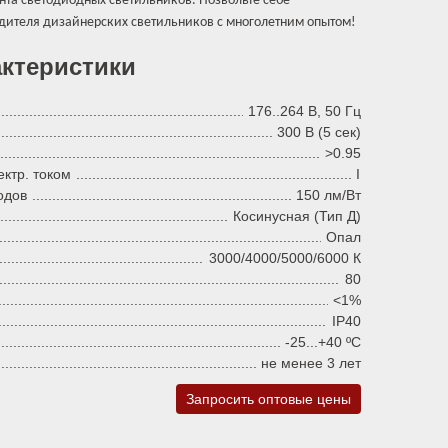
нта светодиодных светильников. Позвольте себе
дителя дизайнерских светильников с многолетним опытом!
актеристики
176..264 В, 50 Гц
300 В (5 сек)
>0.95
ктр. током
I
одов
150 лм/Вт
Косинусная (Тип Д)
Опал
3000/4000/5000/6000 К
80
<1%
IP40
-25...+40 ºC
не менее 3 лет
Запросить оптовые цены