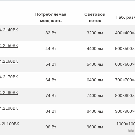
Потребляемая
Световой
Габ. ра
мощность
поток
4.2L40ВК
32 Вт
3200 лм
400×400×
4.2L50ВК
44 Вт
4400 лм
500×500×
4.2L60ВК
54 Вт
5400 лм
600×600×
4.2L70ВК
64 Вт
6400 лм
700×700×
4.2L80ВК
74 Вт
7400 лм
800×800×
4.2L90ВК
84 Вт
8400 лм
900×900×
4.2L100ВК
1000×10
96 Вт
9600 лм
мм