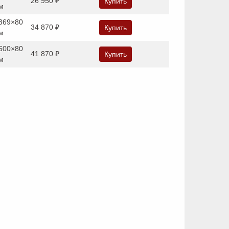
26 950 ₽
Купить
м
369×80
34 870 ₽
Купить
м
600×80
41 870 ₽
Купить
м