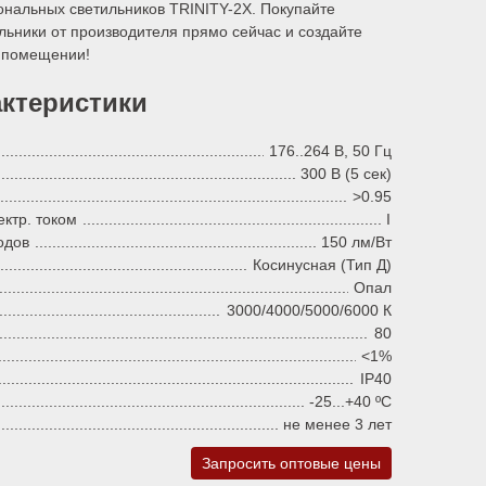
нальных светильников TRINITY-2X. Покупайте
льники от производителя прямо сейчас и создайте
 помещении!
актеристики
176..264 В, 50 Гц
300 В (5 сек)
>0.95
ктр. током
I
одов
150 лм/Вт
Косинусная (Тип Д)
Опал
3000/4000/5000/6000 К
80
<1%
IP40
-25...+40 ºC
не менее 3 лет
Запросить оптовые цены