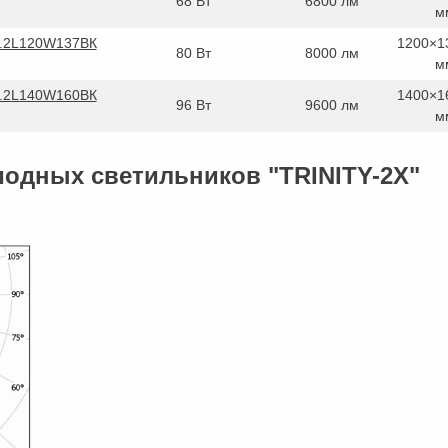
68 Вт
6800 лм
м
4.2L120W137ВК
1200×1
80 Вт
8000 лм
м
4.2L140W160ВК
1400×1
96 Вт
9600 лм
м
иодных светильников "TRINITY-2X"