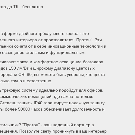
вка до ТК - бесплатно
в форме двойного трёхлучевого креста - это
енного интерьера от производителя "Протон". Эти
льники сочетают в себе инновационные технологии и
ше освещение стильным и функциональным.
ечивают яркое и комфортное освещение благодаря
дов 150 лм/Вт и широкому диапазону цветовых
ередачи CRI 80, вы можете быть уверены, что цвета
льно точно и естественно.
а трековую систему идеально подойдут для офисов,
 коммерческих помещений, где важна не только
. Степень защиты IP40 гарантирует надежную защиту
оты более 50000 часов обеспечивает долговечность и
етильники? "Протон" - ваш надежный партнер в
вещения. Позвольте свету проникнуть в ваш интерьер