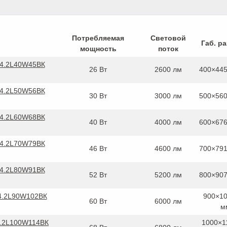
Потребляемая
Световой
Габ. р
мощность
поток
04.2L40W45ВК
26 Вт
2600 лм
400×44
04.2L50W56ВК
30 Вт
3000 лм
500×56
04.2L60W68ВК
40 Вт
4000 лм
600×67
04.2L70W79ВК
46 Вт
4600 лм
700×79
04.2L80W91ВК
52 Вт
5200 лм
800×90
04.2L90W102ВК
900×1
60 Вт
6000 лм
м
4.2L100W114ВК
1000×1