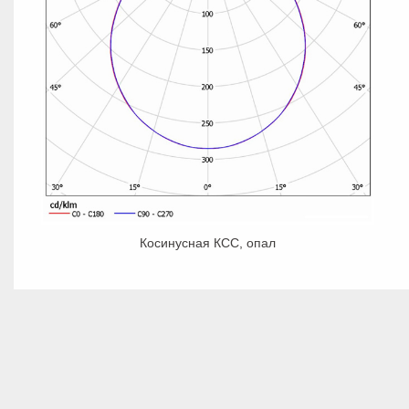
Косинусная КСС, опал