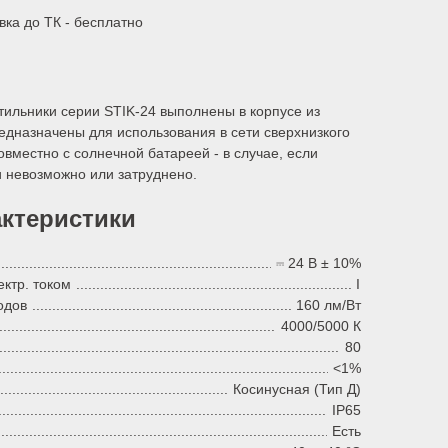
вка до ТК - бесплатно
тильники серии STIK-24 выполнены в корпусе из
дназначены для использования в сети сверхнизкого
вместно с солнечной батареей - в случае, если
и невозможно или затруднено.
актеристики
⎓ 24 В ± 10%
ктр. током
I
одов
160 лм/Вт
4000/5000 К
80
<1%
Косинусная (Тип Д)
IP65
Есть