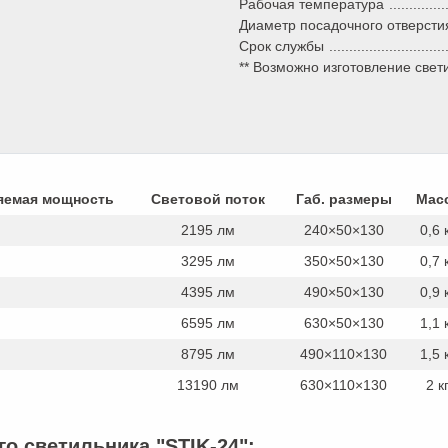
Рабочая температура
Диаметр посадочного отверсти
Срок службы
** Возможно изготовление свет
яемая мощность
Световой поток
Габ. размеры
Мас
2195 лм
240×50×130
0,6 
3295 лм
350×50×130
0,7 
4395 лм
490×50×130
0,9 
6595 лм
630×50×130
1,1 
8795 лм
490×110×130
1,5 
13190 лм
630×110×130
2 к
о светильника "STIK-24":