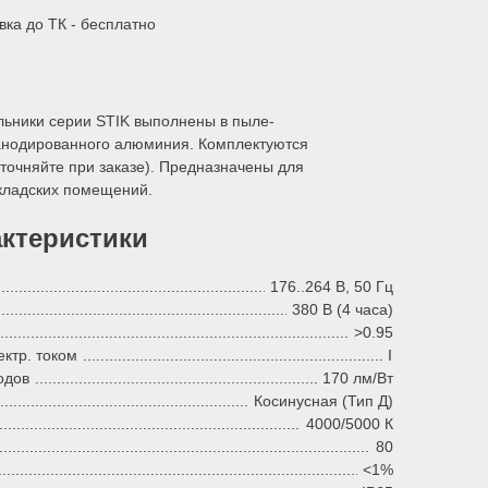
вка до ТК - бесплатно
ьники серии STIK выполнены в пыле-
анодированного алюминия. Комплектуются
точняйте при заказе). Предназначены для
кладских помещений.
актеристики
176..264 В, 50 Гц
380 В (4 часа)
>0.95
ктр. током
I
одов
170 лм/Вт
Косинусная (Тип Д)
4000/5000 К
80
<1%