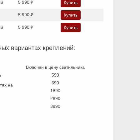
ый
5 990 ₽
Купить
5 990 ₽
Купить
ый
5 990 ₽
Купить
ных вариантах креплений:
Включен в цену светильника
590
я
690
тях на
1890
2890
3990